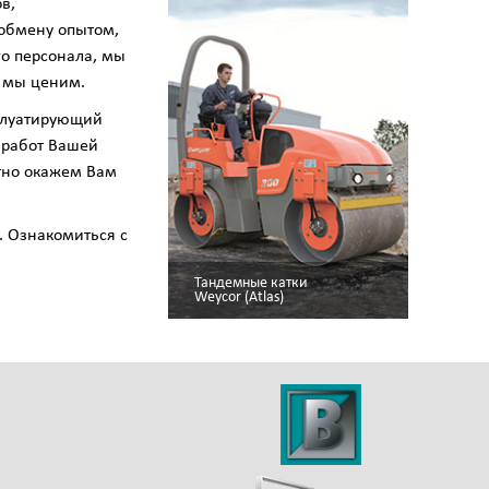
в,
обмену опытом,
о персонала, мы
ю мы ценим.
плуатирующий
 работ Вашей
отно окажем Вам
 Ознакомиться с
Тандемные катки
Weycor (Atlas)