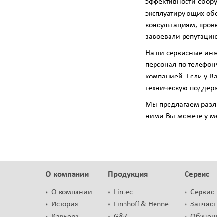
эффективности обор
эксплуатирующих об
консультациям, про
завоевали репутацию
Наши сервисные инж
персонал по телефон
компанией. Если у В
техническую поддерж
Мы предлагаем разл
ними Вы можете у м
О компании
Продукция
Сервис
О компании
Lintec
Сервис
История
Linnhoff & Henne
Запчаст
Карьера
G&Z
Обучен