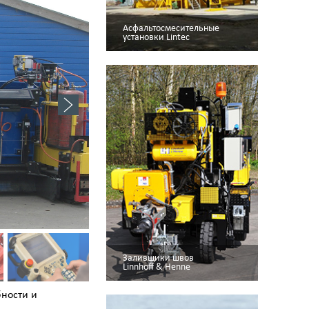
Асфальтосмесительные
установки Lintec
Заливщики швов
Linnhoff & Henne
ности и